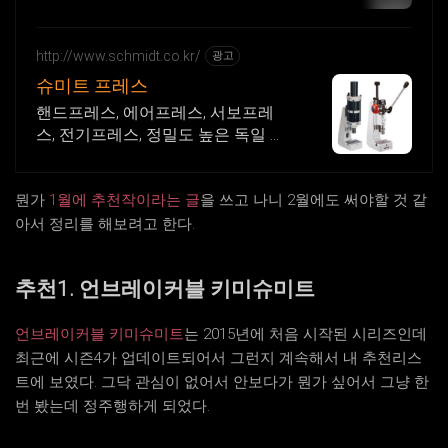
세요 전국 각지에서 올라오는 전국구
최다 상품 매일 10만 개 이상의 신규
상품 업로드
http://www.schmidt.co.kr/
광고
슈미트 프레스
핸드프레스, 에어프레스, 서보프레
스, 전기프레스, 정밀도 높은 독일 제
품
뭔가
1월에 추천작이라는 글
을 쓰고 나니 2월에도 써야할 것 같
아서 정리를 해보려고 한다.
추천1. 언브레이커블 키미슈미트
언브레이커블 키미슈미트
는 2015년에 처음 시작된 시리즈인데
최근에 시즌4가 업데이트되어서 그런지 계속해서 내 추천리스
트에 보였다. 그닥 관심이 없어서 안보다가 뭔가 싶어서 그냥 한
번 봤는데 정주행하게 되었다.