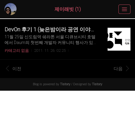
제이래빗 (1)
DevOn 후기 1 (늦은밤이라 공연 이야기만)
11월 25일 신도림역 쉐라톤 서울 디큐브시티 호텔
에서 Daum의 첫번째 개발자 커뮤니티 행사가 있었
다. 행사 이름은 DevOn 이다. * 공식 웹사이트 : htt
카테고리 없음
2011. 11. 26. 02:25
p://devon.daum.net/2011 * 공식 블로그 : http://de
vondaum.tistory.com 정말 오랜만에 무지무지 재
미있었다는 생각이 들만큼 아주아주 재미나고 유익
이전
다음
한 시간이었다. 일단 Ubuntu, Gnome, KDE, TNF, 오
픈스택, XE, CDK, Mozilla, 워드프레스, Ok JSP 등등
의 실제로 활동하는 수많은 커뮤니티가 참여했고,
Blog is powered by
Tistory
/ Designed by
Tistory
진정 소통의 시간을 가졌다는 점이 좋았다. KDE 커
뮤니티와 Gnome 커뮤니티를 개발자 컨퍼런스에서
본적이 한번도 없었는데, 존재도 몰랐던 그 분들의
등장은 정말 충격적이었다...