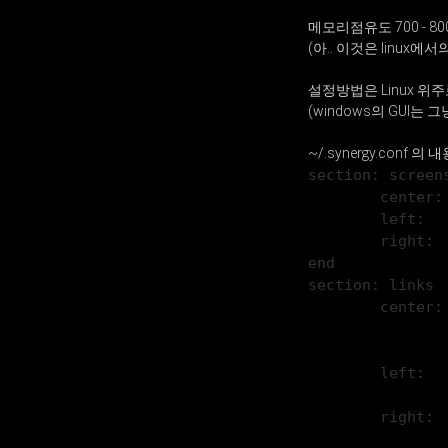
메모리점유도 700 - 8
(아.. 이것은 linux에서
설정방법은 Linux 위주로
(windows의 GUI는 
~/.synergy.conf 의
section: screen
        center:
        left:
        right:
end
section: links
        center:
               
               
        left:
               
        right:
               