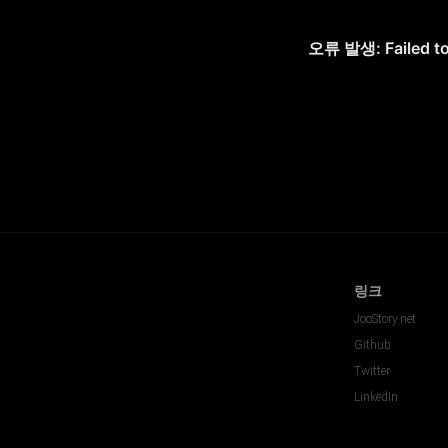
링크
JooStory.net
Github
Twitter
LinkedIn