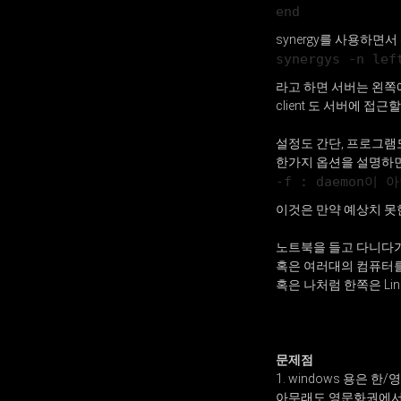
end
synergy를 사용하면서
synergys -n lef
라고 하면 서버는 왼쪽
client 도 서버에 접근
설정도 간단, 프로그램도
한가지 옵션을 설명하
-f : daemon이
이것은 만약 예상치 못
노트북을 들고 다니다가 
혹은 여러대의 컴퓨터를 
혹은 나처럼 한쪽은 Lin
문제점
1. windows 용은 한
아무래도 영문화권에서 