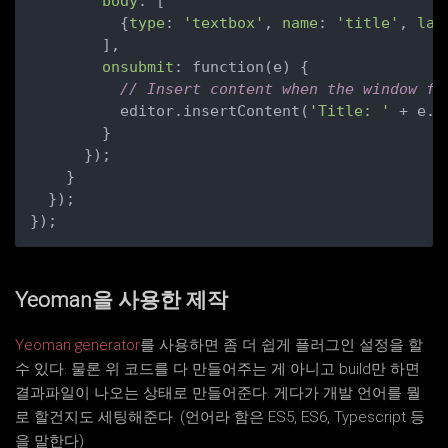
body
: [

          {
type
: 
'textbox'
, 
name
: 
'title'
, 
lab
        ],

onsubmit
: function(e) {

// Insert content when the window fo
          editor.insertContent(
'Title: '
 + e.d
        }

      });

    }

  });

Yeoman을 사용한 제작
Yeoman generator
를 사용하면 좀 더 쉽게 플러그인 설정을 할
수 있다. 물론 위 코드를 다 만들어주는 게 아니고 build만 하면
결과파일이 나오는 상태로 만들어준다. 게다가 개발 언어를 뭘
로 할건지도 세팅해준다. (언어라 함은 ES5, ES6, Typescript 등
을 말한다)