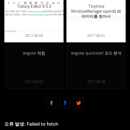
Tistory Editor 0.3.3
Tinymce
WindowManager.open의 파
라미터를 찾아서
2017.06.05
2017.06.01
angular 체험
angular quickstart 코드 분석
2017.04.30
2017.04.28