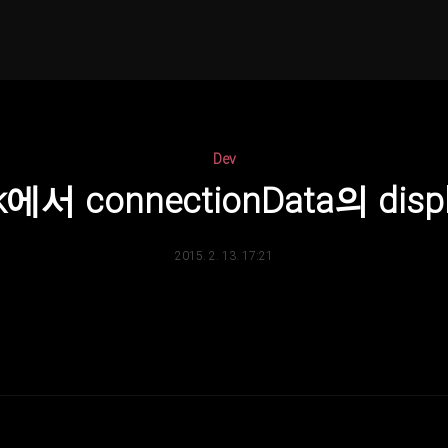
Dev
book에서 connectionData의 di
2015. 2. 13. 17:21