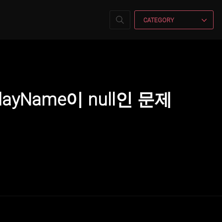
CATEGORY
splayName이 null인 문제