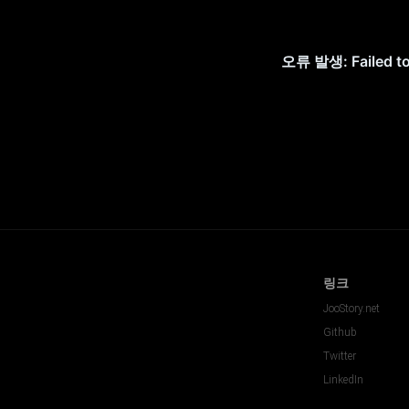
링크
JooStory.net
Github
Twitter
LinkedIn